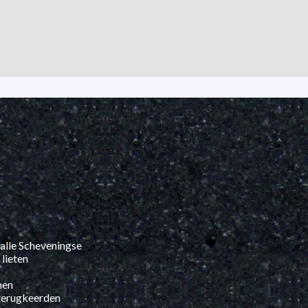
alle Scheveningse
 lieten
hen
 terugkeerden